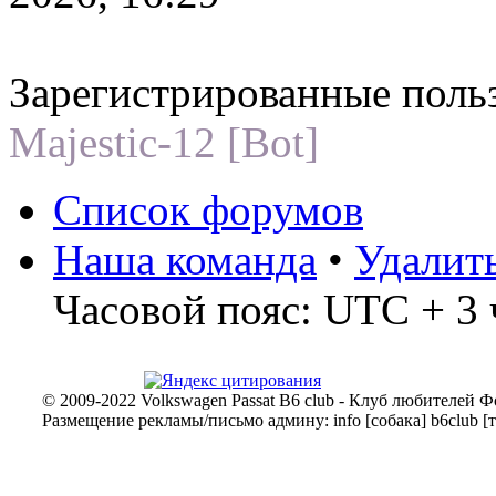
передачу АКПП уходит в авар
стоит,не едет,при переводе се
Зарегистрированные поль
тек же становится в аварию.Кт
Majestic-12 [Bot]
проблемой?
Список форумов
Анзик
Наша команда
•
Удалит
17 дек 2025, 13:49
Часовой пояс: UTC + 3 
всех приветствую! пассат б6 1
проблема. Остановился зашел 
машину заводится и глохнет. 
© 2009-2022 Volkswagen Passat B6 club - Клуб любителей Ф
Размещение рекламы/письмо админу: info [собака] b6club [т
закрывает и не открывае ни дв
дворники все работает но маш