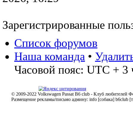
передачу АКПП уходит в авар
стоит,не едет,при переводе се
Зарегистрированные поль
тек же становится в аварию.Кт
проблемой?
Список форумов
Наша команда
•
Удалит
Анзик
Часовой пояс: UTC + 3 
17 дек 2025, 13:49
всех приветствую! пассат б6 1
проблема. Остановился зашел 
© 2009-2022 Volkswagen Passat B6 club - Клуб любителей Ф
Размещение рекламы/письмо админу: info [собака] b6club [т
машину заводится и глохнет. 
закрывает и не открывае ни дв
дворники все работает но маш