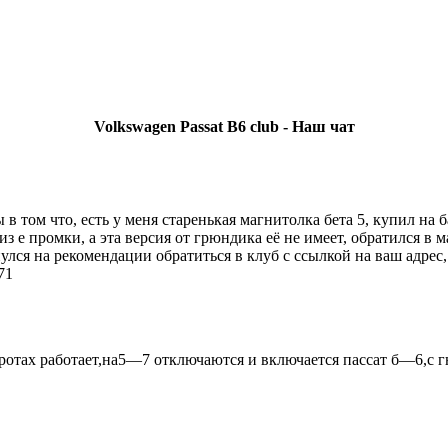
Volkswagen Passat B6 club - Наш чат
You must be a Registered User to Chat in the Shoutbox
 том что, есть у меня старенькая магнитолка бета 5, купил на б
з е промки, а эта версия от грюндика её не имеет, обратился в м
лся на рекомендации обратиться в клуб с ссылкой на ваш адрес,
71
отах работает,на5—7 отключаются и включается пассат б—6,с г