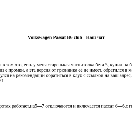
Volkswagen Passat B6 club - Наш чат
You must be a Registered User to Chat in the Shoutbox
 том что, есть у меня старенькая магнитолка бета 5, купил на б
з е промки, а эта версия от грюндика её не имеет, обратился в м
лся на рекомендации обратиться в клуб с ссылкой на ваш адрес,
71
отах работает,на5—7 отключаются и включается пассат б—6,с г