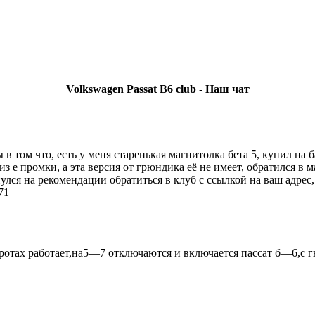
Volkswagen Passat B6 club - Наш чат
You must be a Registered User to Chat in the Shoutbox
 том что, есть у меня старенькая магнитолка бета 5, купил на б
з е промки, а эта версия от грюндика её не имеет, обратился в м
лся на рекомендации обратиться в клуб с ссылкой на ваш адрес,
71
отах работает,на5—7 отключаются и включается пассат б—6,с г