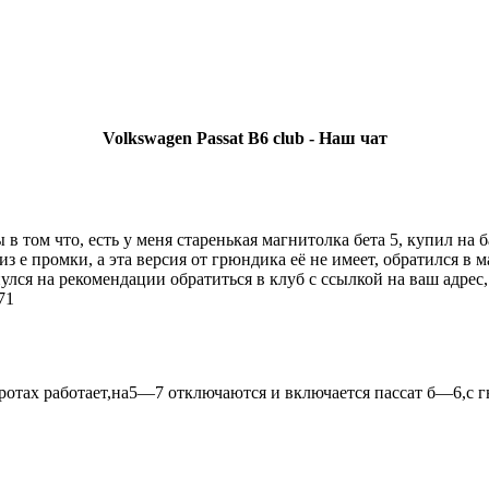
Volkswagen Passat B6 club - Наш чат
You must be a Registered User to Chat in the Shoutbox
 том что, есть у меня старенькая магнитолка бета 5, купил на б
з е промки, а эта версия от грюндика её не имеет, обратился в м
лся на рекомендации обратиться в клуб с ссылкой на ваш адрес,
71
отах работает,на5—7 отключаются и включается пассат б—6,с г