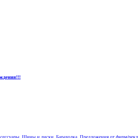
ждения!!!
ксессуары
,
Шины и диски
,
Барахолка
,
Предложения от фирм/рек