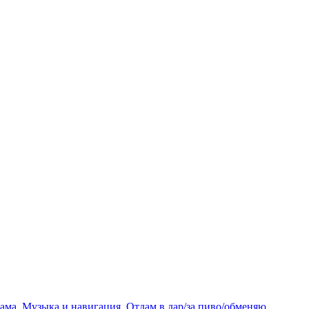
лама
,
Музыка и навигация
,
Отдам в дар/за пиво/обменяю