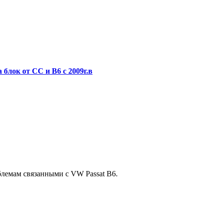
 блок от CC и B6 c 2009г.в
лемам связанными с VW Passat B6.