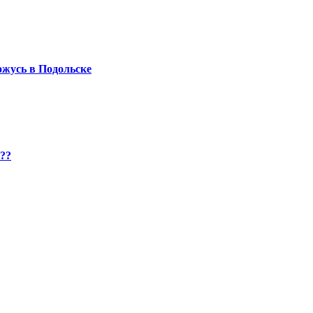
хожусь в Подольске
??