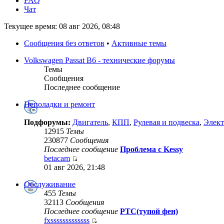
FAQ
Чат
Текущее время: 08 авг 2026, 08:48
Сообщения без ответов
•
Активные темы
Volkswagen Passat B6 - технические форумы
Темы
Сообщения
Последнее сообщение
Неполадки и ремонт
Подфорумы:
Двигатель
,
КПП
,
Рулевая и подвеска
,
Элект
12915
Темы
230877
Сообщения
Последнее сообщение
Проблема с Kessy
betacam
01 авг 2026, 21:48
Обслуживание
455
Темы
32113
Сообщения
Последнее сообщение
РТС(тупой фен)
fxsssssssssssss