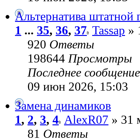
Альтернатива штатной 
1
...
35
,
36
,
37
Tassap
» 
920
Ответы
198644
Просмотры
Последнее сообщени
09 июн 2026, 15:03
Замена динамиков
1
,
2
,
3
,
4
AlexR07
» 31 
81
Ответы