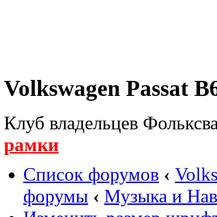
Volkswagen Passat B6
Клуб владельцев Фольксва
рамки
Список форумов
‹
Volk
форумы
‹
Музыка и Нав