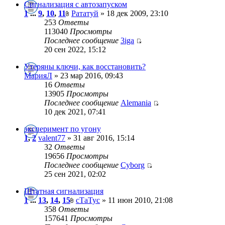
Сигнализация с автозапуском
1
...
9
,
10
,
11
Рататуй
» 18 дек 2009, 23:10
253
Ответы
113040
Просмотры
Последнее сообщение
3iga
20 сен 2022, 15:12
Утеряны ключи, как восстановить?
МарияЛ
» 23 мар 2016, 09:43
16
Ответы
13905
Просмотры
Последнее сообщение
Alemania
10 дек 2021, 07:41
эксперимент по угону
1
,
2
valent77
» 31 авг 2016, 15:14
32
Ответы
19656
Просмотры
Последнее сообщение
Cyborg
25 сен 2021, 02:02
Штатная сигнализация
1
...
13
,
14
,
15
сТаТус
» 11 июн 2010, 21:08
358
Ответы
157641
Просмотры