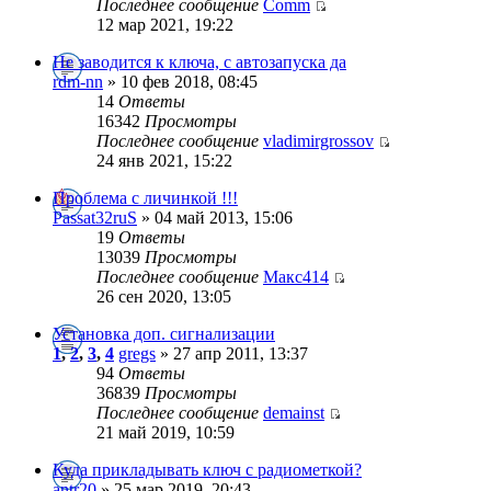
Последнее сообщение
Comm
12 мар 2021, 19:22
Не заводится к ключа, с автозапуска да
rdm-nn
» 10 фев 2018, 08:45
14
Ответы
16342
Просмотры
Последнее сообщение
vladimirgrossov
24 янв 2021, 15:22
Проблема с личинкой !!!
Passat32ruS
» 04 май 2013, 15:06
19
Ответы
13039
Просмотры
Последнее сообщение
Макс414
26 сен 2020, 13:05
Установка доп. сигнализации
1
,
2
,
3
,
4
gregs
» 27 апр 2011, 13:37
94
Ответы
36839
Просмотры
Последнее сообщение
demainst
21 май 2019, 10:59
Куда прикладывать ключ с радиометкой?
antr20
» 25 мар 2019, 20:43