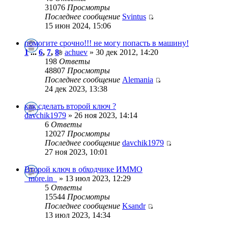
31076
Просмотры
Последнее сообщение
Svintus
15 июн 2024, 15:06
помогите срочно!!! не могу попасть в машину!
1
...
6
,
7
,
8
achuev
» 30 дек 2012, 14:20
198
Ответы
48807
Просмотры
Последнее сообщение
Alemania
24 дек 2023, 13:38
как сделать второй ключ ?
davchik1979
» 26 ноя 2023, 14:14
6
Ответы
12027
Просмотры
Последнее сообщение
davchik1979
27 ноя 2023, 10:01
Второй ключ в обходчике ИММО
_more.in_
» 13 июл 2023, 12:29
5
Ответы
15544
Просмотры
Последнее сообщение
Ksandr
13 июл 2023, 14:34