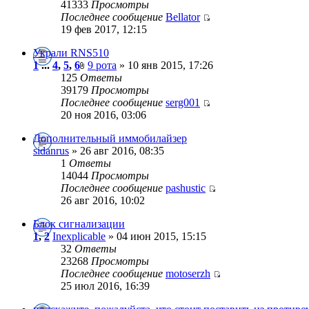
41333
Просмотры
Последнее сообщение
Bellator
19 фев 2017, 12:15
Украли RNS510
1
...
4
,
5
,
6
9 рота
» 10 янв 2015, 17:26
125
Ответы
39179
Просмотры
Последнее сообщение
serg001
20 ноя 2016, 03:06
Дополнительный иммобилайзер
sidanrus
» 26 авг 2016, 08:35
1
Ответы
14044
Просмотры
Последнее сообщение
pashustic
26 авг 2016, 10:02
Блок сигнализации
1
,
2
Inexplicable
» 04 июн 2015, 15:15
32
Ответы
23268
Просмотры
Последнее сообщение
motoserzh
25 июл 2016, 16:39