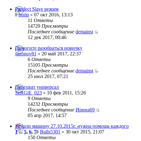
Pandect Slave режим
borin
» 07 окт 2016, 13:13
11
Ответы
14729
Просмотры
Последнее сообщение
demainst
12 дек 2017, 00:46
Помогите разобраться новичку
sazonov81
» 20 май 2017, 22:37
6
Ответы
15105
Просмотры
Последнее сообщение
demainst
25 июл 2017, 07:21
Перехват универсал
SeRGiE_023
» 10 фев 2011, 15:26
9
Ответы
14232
Просмотры
Последнее сообщение
Ирина69
05 апр 2017, 14:57
Угнали машину 27.10.2015г. нужна помощь каждого
1
...
5
,
6
,
7
Bulls5301
» 30 окт 2015, 21:07
150
Ответы