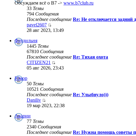
Обсуждаем всё о B7 ->
www.b7club.ru
33
Темы
794
Сообщения
Последнее сообщение
Re: Не отключается задний д
pavel2607
28 авг 2023, 13:49
Флудильня
1445
Темы
67810
Сообщения
Последнее сообщение
Re: Тихая охота
CITIZEN21
05 авг 2026, 23:43
Юмор
50
Темы
10521
Сообщения
Последнее сообщение
Re: Улыбнуло)))
Daniliv
19 мар 2023, 22:38
Аварии
77
Темы
2340
Сообщения
Последнее сообщение
Re: Нужна помощь советы п