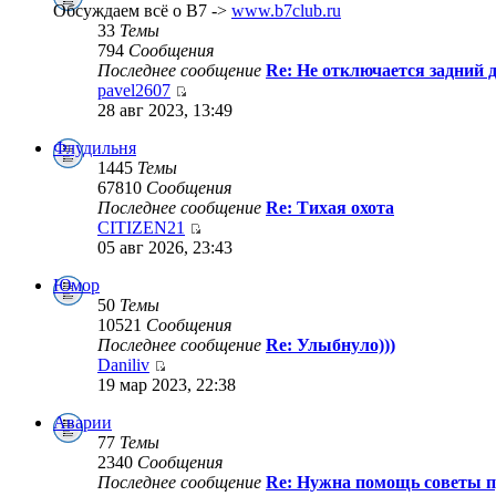
Обсуждаем всё о B7 ->
www.b7club.ru
33
Темы
794
Сообщения
Последнее сообщение
Re: Не отключается задний д
pavel2607
28 авг 2023, 13:49
Флудильня
1445
Темы
67810
Сообщения
Последнее сообщение
Re: Тихая охота
CITIZEN21
05 авг 2026, 23:43
Юмор
50
Темы
10521
Сообщения
Последнее сообщение
Re: Улыбнуло)))
Daniliv
19 мар 2023, 22:38
Аварии
77
Темы
2340
Сообщения
Последнее сообщение
Re: Нужна помощь советы п