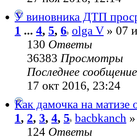
У виновника ДТП про
1
...
4
,
5
,
6
olga V
» 07 и
130
Ответы
36383
Просмотры
Последнее сообщени
17 окт 2016, 23:24
Как дамочка на матизе 
1
,
2
,
3
,
4
,
5
bacbkanch
» 
124
Ответы