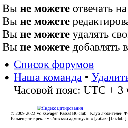
Вы
не можете
отвечать н
Вы
не можете
редактиров
Вы
не можете
удалять св
Вы
не можете
добавлять 
Список форумов
Наша команда
•
Удалит
Часовой пояс: UTC + 3 
© 2009-2022 Volkswagen Passat B6 club - Клуб любителей Ф
Размещение рекламы/письмо админу: info [собака] b6club [т