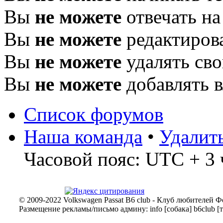
Вы
не можете
отвечать н
Вы
не можете
редактиров
Вы
не можете
удалять св
Вы
не можете
добавлять 
Список форумов
Наша команда
•
Удалит
Часовой пояс: UTC + 3 
© 2009-2022 Volkswagen Passat B6 club - Клуб любителей Ф
Размещение рекламы/письмо админу: info [собака] b6club [т