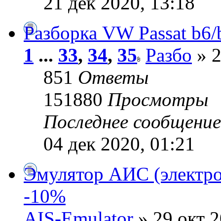
21 дек 2020, 13:18
Разборка VW Passat b6/
1
...
33
,
34
,
35
Разбо
» 2
851
Ответы
151880
Просмотры
Последнее сообщени
04 дек 2020, 01:21
Эмулятор АИС (электро
-10%
AIS-Emulator
» 29 окт 2