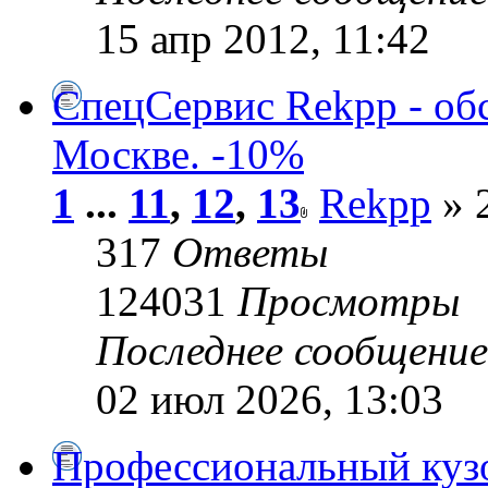
15 апр 2012, 11:42
СпецСервис Rekpp - об
Москве. -10%
1
...
11
,
12
,
13
Rekpp
» 2
317
Ответы
124031
Просмотры
Последнее сообщени
02 июл 2026, 13:03
Профессиональный куз