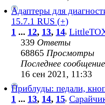
Адаптеры для диагно
15.7.1 RUS (+)
1
...
12
,
13
,
14
LittleTO
339
Ответы
68865
Просмотры
Последнее сообщени
16 сен 2021, 11:33
Приблуды: педали, кнопк
1
...
13
,
14
,
15
Сарайчи