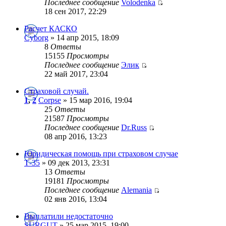
Последнее сообщение
Volodenka
18 сен 2017, 22:29
Расчет КАСКО
Cyborg
» 14 апр 2015, 18:09
8
Ответы
15155
Просмотры
Последнее сообщение
Элик
22 май 2017, 23:04
Страховой случай.
1
,
2
Corpse
» 15 мар 2016, 19:04
25
Ответы
21587
Просмотры
Последнее сообщение
Dr.Russ
08 апр 2016, 13:23
Юридическая помощь при страховом случае
Т-35
» 09 дек 2013, 23:31
13
Ответы
19181
Просмотры
Последнее сообщение
Alemania
02 янв 2016, 13:04
Выплатили недостаточно
SURGUT
» 25 мар 2015, 19:00