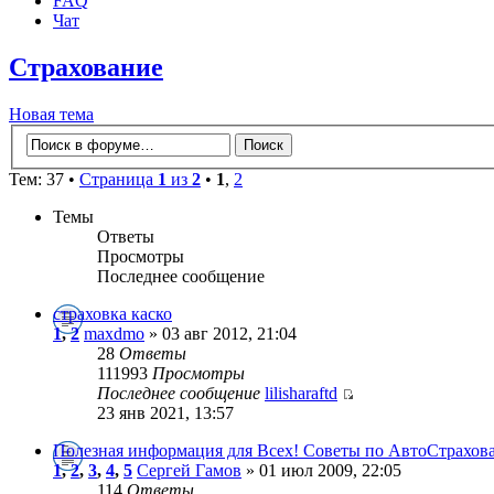
FAQ
Чат
Страхование
Новая тема
Тем: 37 •
Страница
1
из
2
•
1
,
2
Темы
Ответы
Просмотры
Последнее сообщение
страховка каско
1
,
2
maxdmo
» 03 авг 2012, 21:04
28
Ответы
111993
Просмотры
Последнее сообщение
lilisharaftd
23 янв 2021, 13:57
Полезная информация для Всех! Советы по АвтоСтрахов
1
,
2
,
3
,
4
,
5
Сергей Гамов
» 01 июл 2009, 22:05
114
Ответы