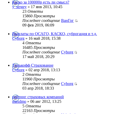
Каско за 100000р есть ли смысл?
y_sergey
» 17 янв 2013, 10:45
23
Ответы
15860
Просмотры
Последнее сообщение
ВанГог
09 фев 2019, 06:09
Выплаты по ОСАГО, КАСКО, суброгация и т.д.
Cyborg
» 16 май 2018, 15:38
4
Ответы
16485
Просмотры
Последнее сообщение
Cyborg
17 май 2018, 20:29
Тинькофф Страхование
Cyborg
» 02 апр 2018, 13:13
2
Ответы
11960
Просмотры
Последнее сообщение
Cyborg
03 апр 2018, 18:33
рейтинг страховых компаний
maxdmo
» 06 авг 2012, 13:25
5
Ответы
22163
Просмотры