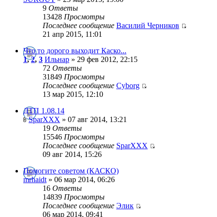
9
Ответы
13428
Просмотры
Последнее сообщение
Василий Черников
21 апр 2015, 11:01
Что то дорого выходит Каско...
1
,
2
,
3
Ильнар
» 29 фев 2012, 22:15
72
Ответы
31849
Просмотры
Последнее сообщение
Cyborg
13 мар 2015, 12:10
ДТП 1.08.14
SparXXX
» 07 авг 2014, 13:21
19
Ответы
15546
Просмотры
Последнее сообщение
SparXXX
09 авг 2014, 15:26
Помогите советом (КАСКО)
mrhaidt
» 06 мар 2014, 06:26
16
Ответы
14839
Просмотры
Последнее сообщение
Элик
06 мар 2014, 09:41