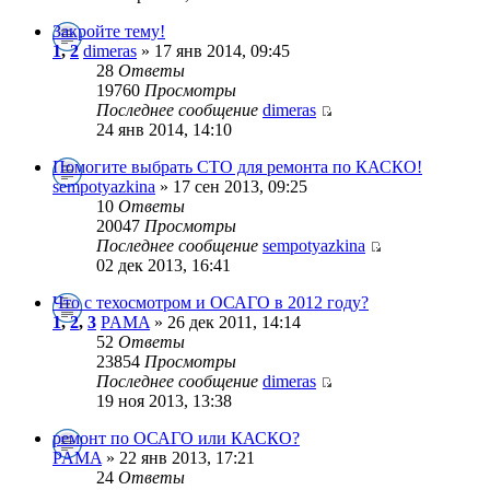
Закройте тему!
1
,
2
dimeras
» 17 янв 2014, 09:45
28
Ответы
19760
Просмотры
Последнее сообщение
dimeras
24 янв 2014, 14:10
Помогите выбрать СТО для ремонта по КАСКО!
sempotyazkina
» 17 сен 2013, 09:25
10
Ответы
20047
Просмотры
Последнее сообщение
sempotyazkina
02 дек 2013, 16:41
Что с техосмотром и ОСАГО в 2012 году?
1
,
2
,
3
PAMA
» 26 дек 2011, 14:14
52
Ответы
23854
Просмотры
Последнее сообщение
dimeras
19 ноя 2013, 13:38
ремонт по ОСАГО или КАСКО?
PAMA
» 22 янв 2013, 17:21
24
Ответы