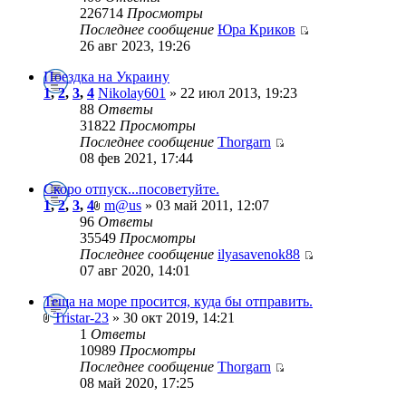
226714
Просмотры
Последнее сообщение
Юра Криков
26 авг 2023, 19:26
Поездка на Украину
1
,
2
,
3
,
4
Nikolay601
» 22 июл 2013, 19:23
88
Ответы
31822
Просмотры
Последнее сообщение
Thorgarn
08 фев 2021, 17:44
Скоро отпуск...посоветуйте.
1
,
2
,
3
,
4
m@us
» 03 май 2011, 12:07
96
Ответы
35549
Просмотры
Последнее сообщение
ilyasavenok88
07 авг 2020, 14:01
Теща на море просится, куда бы отправить.
Tristar-23
» 30 окт 2019, 14:21
1
Ответы
10989
Просмотры
Последнее сообщение
Thorgarn
08 май 2020, 17:25