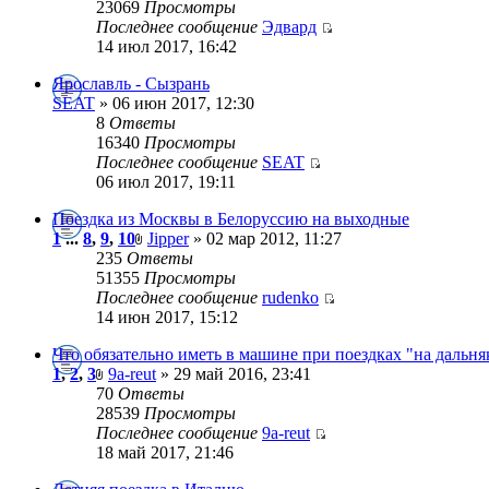
23069
Просмотры
Последнее сообщение
Эдвард
14 июл 2017, 16:42
Ярославль - Сызрань
SEAT
» 06 июн 2017, 12:30
8
Ответы
16340
Просмотры
Последнее сообщение
SEAT
06 июл 2017, 19:11
Поездка из Москвы в Белоруссию на выходные
1
...
8
,
9
,
10
Jipper
» 02 мар 2012, 11:27
235
Ответы
51355
Просмотры
Последнее сообщение
rudenko
14 июн 2017, 15:12
Что обязательно иметь в машине при поездках "на дальня
1
,
2
,
3
9a-reut
» 29 май 2016, 23:41
70
Ответы
28539
Просмотры
Последнее сообщение
9a-reut
18 май 2017, 21:46