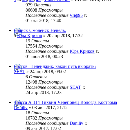
979
Ответы
86608
Просмотры
Последнее сообщение
Чиф95
01 окт 2018, 17:40
Брянск-Смоленск-Невель.
Юра Криков
» 20 апр 2018, 17:32
19
Ответы
17554
Просмотры
Последнее сообщение
Юра Криков
01 июл 2018, 00:23
Ростов - Геленджик, какой путь выбрать?
SEAT
» 24 апр 2018, 09:02
6
Ответы
12498
Просмотры
Последнее сообщение
SEAT
24 апр 2018, 17:23
Трасса А-114 Тихвин-Череповец-Вологда-Кострома
Daniliv
» 03 авг 2017, 21:12
18
Ответы
16782
Просмотры
Последнее сообщение
Daniliv
09 авг 2017, 17:02