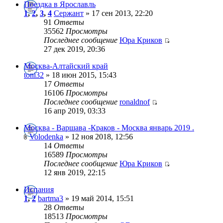
Поездка в Ярославль
1
,
2
,
3
,
4
Сержант
» 17 сен 2013, 22:20
91
Ответы
35562
Просмотры
Последнее сообщение
Юра Криков
27 дек 2019, 20:36
Москва-Алтайский край
toni32
» 18 июн 2015, 15:43
17
Ответы
16106
Просмотры
Последнее сообщение
ronaldnof
16 апр 2019, 03:33
Москва - Варшава -Краков - Москва январь 2019 .
Volodenka
» 12 ноя 2018, 12:56
14
Ответы
16589
Просмотры
Последнее сообщение
Юра Криков
12 янв 2019, 22:15
Испания
1
,
2
bartma3
» 19 май 2014, 15:51
28
Ответы
18513
Просмотры