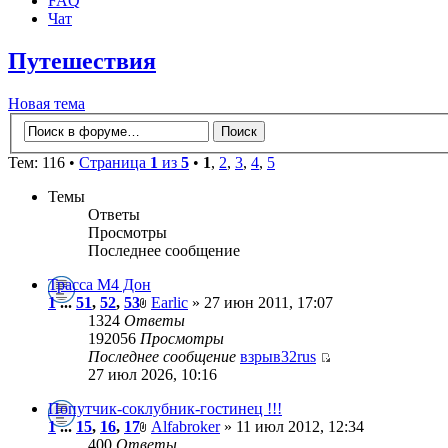
FAQ
Чат
Путешествия
Новая тема
Тем: 116 •
Страница
1
из
5
•
1
,
2
,
3
,
4
,
5
Темы
Ответы
Просмотры
Последнее сообщение
Трасса М4 Дон
1
...
51
,
52
,
53
Earlic
» 27 июн 2011, 17:07
1324
Ответы
192056
Просмотры
Последнее сообщение
взрыв32rus
27 июл 2026, 10:16
Попутчик-соклубник-гостинец !!!
1
...
15
,
16
,
17
Alfabroker
» 11 июл 2012, 12:34
400
Ответы