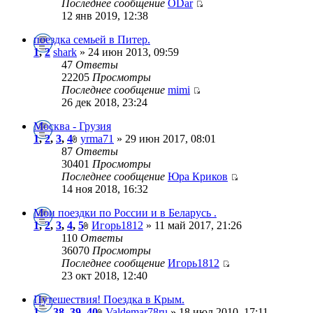
Последнее сообщение
ODar
12 янв 2019, 12:38
поездка семьей в Питер.
1
,
2
shark
» 24 июн 2013, 09:59
47
Ответы
22205
Просмотры
Последнее сообщение
mimi
26 дек 2018, 23:24
Москва - Грузия
1
,
2
,
3
,
4
yrma71
» 29 июн 2017, 08:01
87
Ответы
30401
Просмотры
Последнее сообщение
Юра Криков
14 ноя 2018, 16:32
Мои поездки по России и в Беларусь .
1
,
2
,
3
,
4
,
5
Игорь1812
» 11 май 2017, 21:26
110
Ответы
36070
Просмотры
Последнее сообщение
Игорь1812
23 окт 2018, 12:40
Путешествия! Поездка в Крым.
1
...
38
,
39
,
40
Valdemar78ru
» 18 июл 2010, 17:11