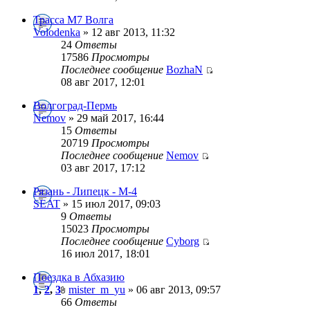
Трасса М7 Волга
Volodenka
» 12 авг 2013, 11:32
24
Ответы
17586
Просмотры
Последнее сообщение
BozhaN
08 авг 2017, 12:01
Волгоград-Пермь
Nemov
» 29 май 2017, 16:44
15
Ответы
20719
Просмотры
Последнее сообщение
Nemov
03 авг 2017, 17:12
Рязань - Липецк - М-4
SEAT
» 15 июл 2017, 09:03
9
Ответы
15023
Просмотры
Последнее сообщение
Cyborg
16 июл 2017, 18:01
Поездка в Абхазию
1
,
2
,
3
mister_m_yu
» 06 авг 2013, 09:57
66
Ответы