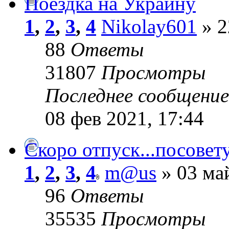
Поездка на Украину
1
,
2
,
3
,
4
Nikolay601
» 2
88
Ответы
31807
Просмотры
Последнее сообщени
08 фев 2021, 17:44
Скоро отпуск...посовет
1
,
2
,
3
,
4
m@us
» 03 май
96
Ответы
35535
Просмотры