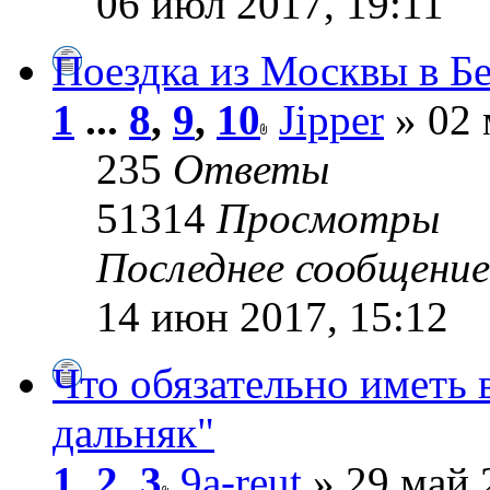
06 июл 2017, 19:11
Поездка из Москвы в Б
1
...
8
,
9
,
10
Jipper
» 02 
235
Ответы
51314
Просмотры
Последнее сообщени
14 июн 2017, 15:12
Что обязательно иметь 
дальняк"
1
,
2
,
3
9a-reut
» 29 май 