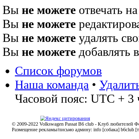
Вы
не можете
отвечать н
Вы
не можете
редактиров
Вы
не можете
удалять св
Вы
не можете
добавлять 
Список форумов
Наша команда
•
Удалит
Часовой пояс: UTC + 3 
© 2009-2022 Volkswagen Passat B6 club - Клуб любителей Ф
Размещение рекламы/письмо админу: info [собака] b6club [т