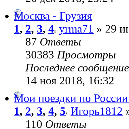
Москва - Грузия
1
,
2
,
3
,
4
yrma71
» 29 и
87
Ответы
30383
Просмотры
Последнее сообщени
14 ноя 2018, 16:32
Мои поездки по России 
1
,
2
,
3
,
4
,
5
Игорь1812
»
110
Ответы