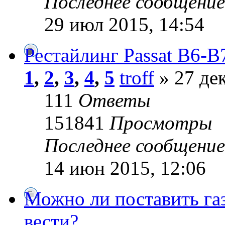
Последнее сообщени
29 июл 2015, 14:54
Рестайлинг Passat B6-B
1
,
2
,
3
,
4
,
5
troff
» 27 дек
111
Ответы
151841
Просмотры
Последнее сообщени
14 июн 2015, 12:06
Можно ли поставить газ
вести?