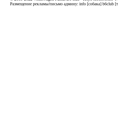
Размещение рекламы/письмо админу: info [собака] b6club [т