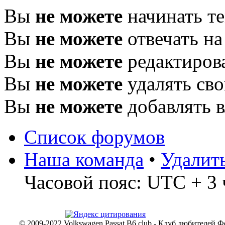
Вы
не можете
начинать т
Вы
не можете
отвечать н
Вы
не можете
редактиров
Вы
не можете
удалять св
Вы
не можете
добавлять 
Список форумов
Наша команда
•
Удалит
Часовой пояс: UTC + 3 
© 2009-2022 Volkswagen Passat B6 club - Клуб любителей Ф