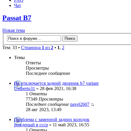
FAQ
Чат
Passat B7
Новая тема
Тем: 33 •
Страница
1
из
2
•
1
,
2
Темы
Ответы
Просмотры
Последнее сообщение
Не отключается задний дворник b7 variant
Umberto31
» 28 фев 2021, 16:38
1
Ответы
77349
Просмотры
Последнее сообщение
pavel2607
28 авг 2023, 13:49
Проблема с заменной задних колодок
рожденый в ссср
» 11 май 2023, 16:55
1
Ответы