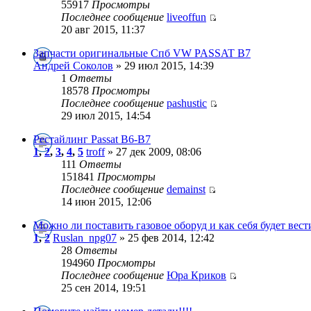
55917
Просмотры
Последнее сообщение
liveoffun
20 авг 2015, 11:37
Запчасти оригинальные Спб VW PASSAT B7
Андрей Cоколов
» 29 июл 2015, 14:39
1
Ответы
18578
Просмотры
Последнее сообщение
pashustic
29 июл 2015, 14:54
Рестайлинг Passat B6-B7
1
,
2
,
3
,
4
,
5
troff
» 27 дек 2009, 08:06
111
Ответы
151841
Просмотры
Последнее сообщение
demainst
14 июн 2015, 12:06
Можно ли поставить газовое оборуд и как себя будет вест
1
,
2
Ruslan_npg07
» 25 фев 2014, 12:42
28
Ответы
194960
Просмотры
Последнее сообщение
Юра Криков
25 сен 2014, 19:51