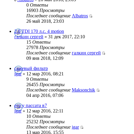
0
Ответы
16903
Просмотры
Последнее сообщение
Albatros
26 май 2018, 23:03
2.0 TDI 170 л.с. 4 motion
галкин сергей
» 31 дек 2017, 22:10
15
Ответы
27978
Просмотры
Последнее сообщение
галкин сергей
09 янв 2018, 12:09
сажевый фильтр
igar
» 12 мар 2016, 08:21
9
Ответы
26455
Просмотры
Последнее сообщение
Maksonchik
04 апр 2016, 07:06
егр у пассата в7
igar
» 12 мар 2016, 22:11
10
Ответы
25232
Просмотры
Последнее сообщение
igar
13 мар 2016, 15:55