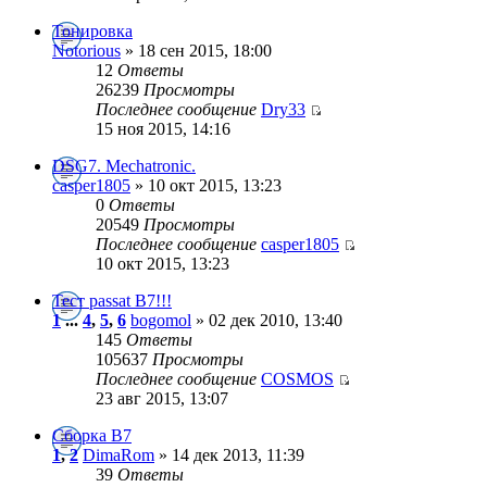
Тонировка
Notorious
» 18 сен 2015, 18:00
12
Ответы
26239
Просмотры
Последнее сообщение
Dry33
15 ноя 2015, 14:16
DSG7. Mechatronic.
casper1805
» 10 окт 2015, 13:23
0
Ответы
20549
Просмотры
Последнее сообщение
casper1805
10 окт 2015, 13:23
Тест passat B7!!!
1
...
4
,
5
,
6
bogomol
» 02 дек 2010, 13:40
145
Ответы
105637
Просмотры
Последнее сообщение
COSMOS
23 авг 2015, 13:07
Сборка B7
1
,
2
DimaRom
» 14 дек 2013, 11:39
39
Ответы