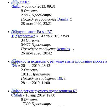
DSG на b7
chaldr
» 06 июн 2013, 09:31
9
Ответы
27212
Просмотры
Последнее сообщение
Daniliv
28 июл 2020, 23:21
Обслуживание Passat B7
1
,
2
respectown
» 14 апр 2016, 23:48
34
Ответы
54477
Просмотры
Последнее сообщение
komalex
26 июл 2020, 20:42
особености подвески с регулируемым дорожным просвет
Dik
» 26 авг 2019, 23:13
2
Ответы
18115
Просмотры
Последнее сообщение
Dik
28 авг 2019, 11:00
Разбор регулируемого подголовника Б7
Shali
» 16 апр 2019, 19:00
0
Ответы
17390
Просмотры