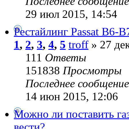
Последнее сообщени
29 июл 2015, 14:54
Рестайлинг Passat B6-B
1
,
2
,
3
,
4
,
5
troff
» 27 дек
111
Ответы
151838
Просмотры
Последнее сообщени
14 июн 2015, 12:06
Можно ли поставить газ
вести?