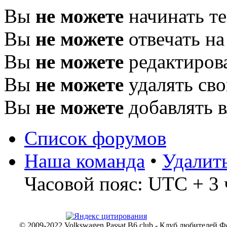
Вы
не можете
начинать т
Вы
не можете
отвечать н
Вы
не можете
редактиров
Вы
не можете
удалять св
Вы
не можете
добавлять 
Список форумов
Наша команда
•
Удалит
Часовой пояс: UTC + 3 
© 2009-2022 Volkswagen Passat B6 club - Клуб любителей Ф