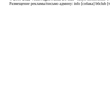
Размещение рекламы/письмо админу: info [собака] b6club [т