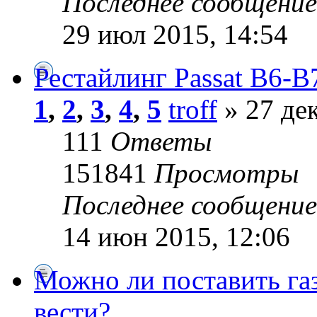
Последнее сообщени
29 июл 2015, 14:54
Рестайлинг Passat B6-B
1
,
2
,
3
,
4
,
5
troff
» 27 дек
111
Ответы
151841
Просмотры
Последнее сообщени
14 июн 2015, 12:06
Можно ли поставить газ
вести?