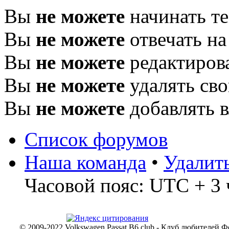
Вы
не можете
начинать т
Вы
не можете
отвечать н
Вы
не можете
редактиров
Вы
не можете
удалять св
Вы
не можете
добавлять 
Список форумов
Наша команда
•
Удалит
Часовой пояс: UTC + 3 
© 2009-2022 Volkswagen Passat B6 club - Клуб любителей Ф