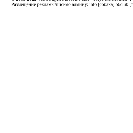
Размещение рекламы/письмо админу: info [собака] b6club [т