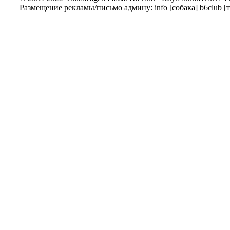
Размещение рекламы/письмо админу: info [собака] b6club [т