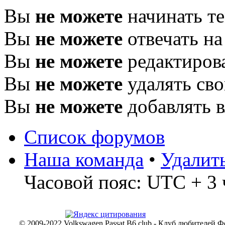
Вы
не можете
начинать т
Вы
не можете
отвечать н
Вы
не можете
редактиров
Вы
не можете
удалять св
Вы
не можете
добавлять 
Список форумов
Наша команда
•
Удалит
Часовой пояс: UTC + 3 
© 2009-2022 Volkswagen Passat B6 club - Клуб любителей Ф