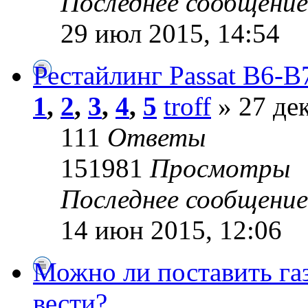
Последнее сообщени
29 июл 2015, 14:54
Рестайлинг Passat B6-B
1
,
2
,
3
,
4
,
5
troff
» 27 дек
111
Ответы
151981
Просмотры
Последнее сообщени
14 июн 2015, 12:06
Можно ли поставить газ
вести?