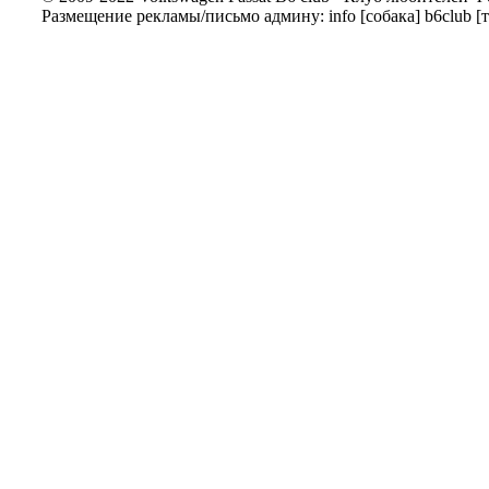
Размещение рекламы/письмо админу: info [собака] b6club [т