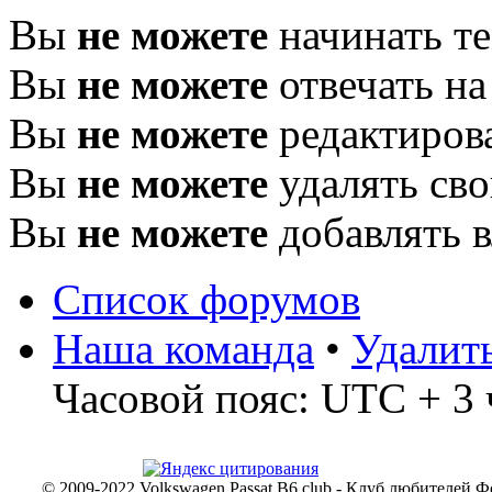
Вы
не можете
начинать т
Вы
не можете
отвечать н
Вы
не можете
редактиров
Вы
не можете
удалять св
Вы
не можете
добавлять 
Список форумов
Наша команда
•
Удалит
Часовой пояс: UTC + 3 
© 2009-2022 Volkswagen Passat B6 club - Клуб любителей Ф