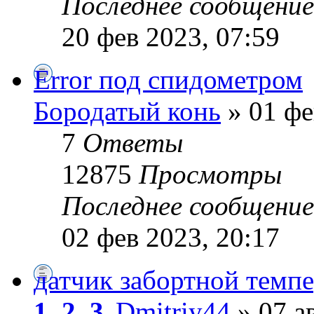
Последнее сообщени
20 фев 2023, 07:59
Error под спидометром
Бородатый конь
» 01 фе
7
Ответы
12875
Просмотры
Последнее сообщени
02 фев 2023, 20:17
датчик забортной темп
1
,
2
,
3
Dmitriy44
» 07 а