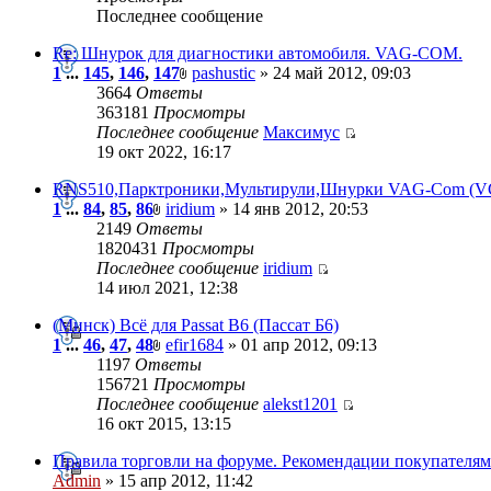
Последнее сообщение
Re: Шнурок для диагностики автомобиля. VAG-COM.
1
...
145
,
146
,
147
pashustic
» 24 май 2012, 09:03
3664
Ответы
363181
Просмотры
Последнее сообщение
Максимус
19 окт 2022, 16:17
RNS510,Парктроники,Мультирули,Шнурки VAG-Сom (VC
1
...
84
,
85
,
86
iridium
» 14 янв 2012, 20:53
2149
Ответы
1820431
Просмотры
Последнее сообщение
iridium
14 июл 2021, 12:38
(Минск) Всё для Passat B6 (Пассат Б6)
1
...
46
,
47
,
48
efir1684
» 01 апр 2012, 09:13
1197
Ответы
156721
Просмотры
Последнее сообщение
alekst1201
16 окт 2015, 13:15
Правила торговли на форуме. Рекомендации покупателям
Admin
» 15 апр 2012, 11:42