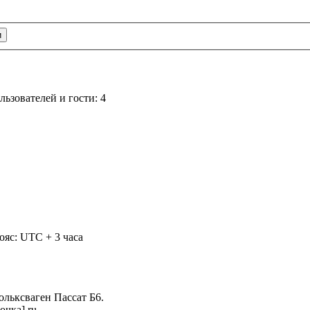
ьзователей и гости: 4
ояс: UTC + 3 часа
ольксваген Пассат Б6.
очка] ru