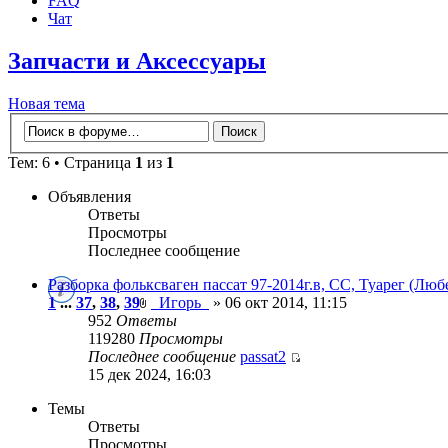
FAQ
Чат
Запчасти и Аксессуары
Новая тема
Тем: 6 • Страница
1
из
1
Объявления
Ответы
Просмотры
Последнее сообщение
Разборка фольксваген пассат 97-2014г.в, СС, Туарег (Лю
1
...
37
,
38
,
39
_Игорь_
» 06 окт 2014, 11:15
952
Ответы
119280
Просмотры
Последнее сообщение
passat2
15 дек 2024, 16:03
Темы
Ответы
Просмотры