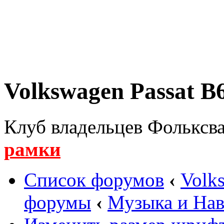
Volkswagen Passat B6
Клуб владельцев Фольксва
рамки
Список форумов
‹
Volk
форумы
‹
Музыка и Нав