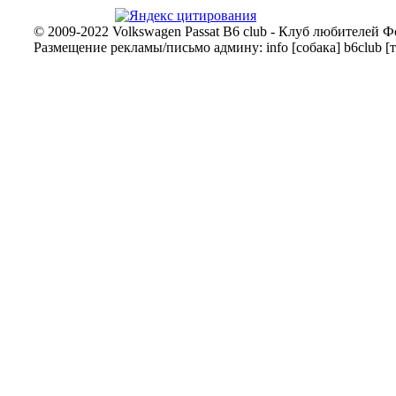
© 2009-2022 Volkswagen Passat B6 club - Клуб любителей Ф
Размещение рекламы/письмо админу: info [собака] b6club [т