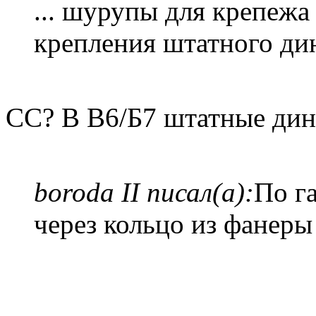
... шурупы для крепежа 
крепления штатного ди
СС? В В6/Б7 штатные дин
boroda II писал(а):
По г
через кольцо из фанер