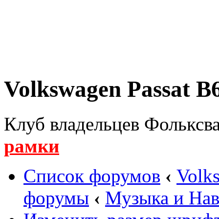
Volkswagen Passat B6
Клуб владельцев Фольксва
рамки
Список форумов
‹
Volk
форумы
‹
Музыка и Нав