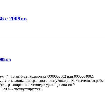
6 c 2009г.в
009г.в
ен" ? - тогда будет кодировка 0000000802 или 0000004802.
 а это заслонка центрального воздуховода - Как изменится работ
 бит - расширенный температурный диапазон ?
 2008 - эксплуатируется .