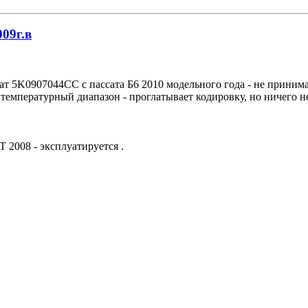
009г.в
 5K0907044CC с пассата Б6 2010 модельного года - не принимае
 температурный диапазон - проглатывает кодировку, но ничего н
 2008 - эксплуатируется .