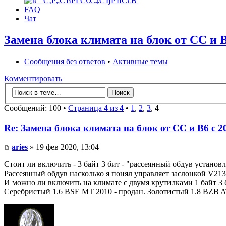
FAQ
Чат
Замена блока климата на блок от CC и B
Сообщения без ответов
•
Активные темы
Комментировать
Сообщений: 100 •
Страница
4
из
4
•
1
,
2
,
3
,
4
Re: Замена блока климата на блок от CC и B6 c 2
aries
» 19 фев 2020, 13:04
Стоит ли включить - 3 байт 3 бит - "рассеянный обдув установл
Рассеянный обдув насколько я понял управляет заслонкой V213,
И можно ли включить на климате с двумя крутилками 1 байт 3
Серебристый 1.6 BSE MT 2010 - продан. Золотистый 1.8 BZB AT