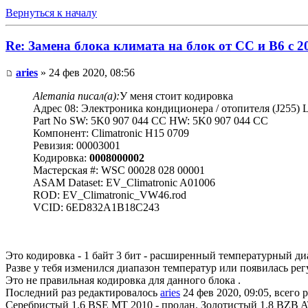
Вернуться к началу
Re: Замена блока климата на блок от CC и B6 c 2
aries
» 24 фев 2020, 08:56
Alemania писал(а):
У меня стоит кодировка
Адрес 08: Электроника кондиционера / отопителя (J255) L
Part No SW: 5K0 907 044 CC HW: 5K0 907 044 CC
Компонент: Climatronic H15 0709
Ревизия: 00003001
Кодировка:
0008000002
Мастерская #: WSC 00028 028 00001
ASAM Dataset: EV_Climatronic A01006
ROD: EV_Climatronic_VW46.rod
VCID: 6ED832A1B18C243
Это кодировка - 1 байт 3 бит - расширенный температурный диа
Разве у тебя изменился диапазон температур или появилась рег
Это не правильная кодировка для данного блока .
Последний раз редактировалось
aries
24 фев 2020, 09:05, всего 
Серебристый 1.6 BSE MT 2010 - продан. Золотистый 1.8 BZB AT