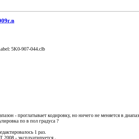
009г.в
abel: 5K0-907-044.clb
пазон - проглатывает кодировку, но ничего не меняется в диапа
улировка по в пол градуса ?
редактировалось 1 раз.
 2008 - эксплуатируется .