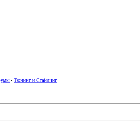
орумы
‹
Тюнинг и Стайлинг