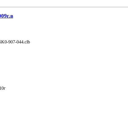
009г.в
5K0-907-044.clb
10г