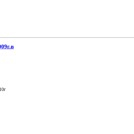
009г.в
10г