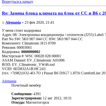
Вернуться к началу
Re: Замена блока климата на блок от CC и B6 c 2
Alemania
» 23 фев 2020, 21:41
У меня стоит кодировка
Адрес 08: Электроника кондиционера / отопителя (J255) Label: 
Part No SW: 5K0 907 044 CC HW: 5K0 907 044 CC
Компонент: Climatronic H15 0709
Ревизия: 00003001
Кодировка:
0008000002
Мастерская #: WSC 00028 028 00001
ASAM Dataset: EV_Climatronic A01006
ROD: EV_Climatronic_VW46.rod
VCID: 6ED832A1B18C243
(тел. +7(982)1O2-4O-7O ) Passat B6 DSG7 1.8TSi ComfortLine 20
Alemania
Почетный мембер
Сообщения:
4391
Зарегистрирован:
12 авг 2012, 10:31
Откуда:
Магнитогорск