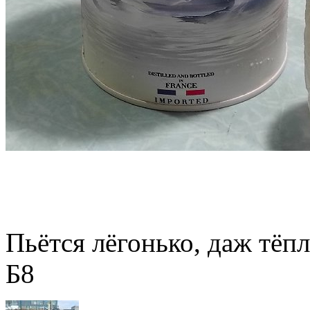
Пьётся лёгонько, даж тёпл
Б8