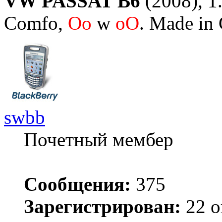
VW PASSAT B6
(2008), 1.
Comfo,
Oo
w
oO
. Made in
swbb
Почетный мембер
Сообщения:
375
Зарегистрирован:
22 о