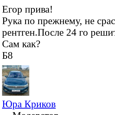
Егор прива!
Рука по прежнему, не срас
рентген.После 24 го реши
Сам как?
Б8
Юра Криков