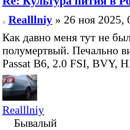
Re: Культура пития в Ро
Realllniy
» 26 ноя 2025, 
Как давно меня тут не был
полумертвый. Печально ви
Passat B6, 2.0 FSI, BVY, H
Realllniy
Бывалый