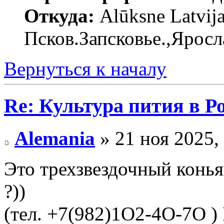
Откуда:
Alūksne Latvija
Псков.Запсковье.,Яросл
Вернуться к началу
Re: Культура пития в Ро
Alemania
» 21 ноя 2025,
Это трехзвездочный коньяк
?))
(тел. +7(982)1O2-4O-7O )