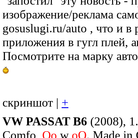
"запостил" эту новость - 
изображение/реклама само
gosuslugi.ru/auto , что и 
приложения в гугл плей, а
Посмотрите на марку авто
скриншот |
+
VW PASSAT B6
(2008), 1.
Comfo,
Oo
w
oO
. Made in