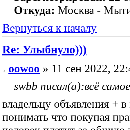
Откуда:
Москва - Мыт
Вернуться к началу
Re: Улыбнуло)))
oowoo
» 11 сен 2022, 22:
swbb писал(а):
всё само
владельцу объявления + в 
понимать что покупая пр
человек платит за общую 