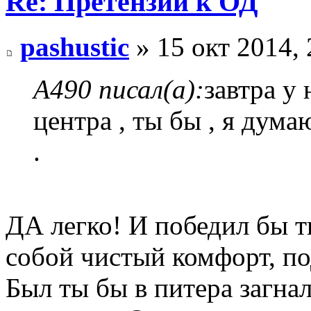
Re: Претензии к ОД
pashustic
» 15 окт 2014, 
А490 писал(а):
завтра у 
центра , ты бы , я дум
.
ДА легко! И победил бы тв
собой чистый комфорт, по
Был ты бы в питера загна