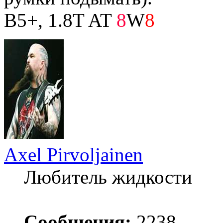
B5+, 1.8T AT
8
W
8
Axel Pirvoljainen
Любитель жидкости
Сообщения:
2238