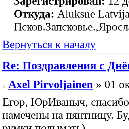
Зарегистрирован:
12 д
Откуда:
Alūksne Latvija
Псков.Запсковье.,Яросл
Вернуться к началу
Re: Поздравления с Днё
Axel Pirvoljainen
» 01 ок
Егор, ЮрИваныч, спасибо
намечены на пянтницу. Буд
румки подымать).