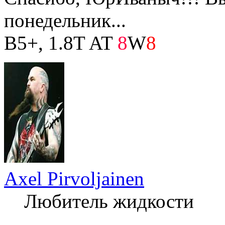
понедельник...
B5+, 1.8T AT
8
W
8
Axel Pirvoljainen
Любитель жидкости