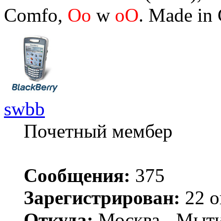
Comfo,
Oo
w
oO
. Made in
swbb
Почетный мембер
Сообщения:
375
Зарегистрирован:
22 о
Откуда:
Москва - Мыт