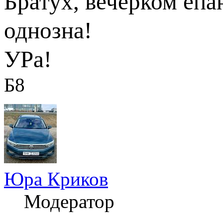
Братух, вечерком епа
однозна!
УРа!
Б8
Юра Криков
Модератор