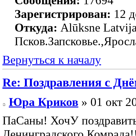
Сообщения:
17694
Зарегистрирован:
12 д
Откуда:
Alūksne Latvija
Псков.Запсковье.,Яросл
Вернуться к началу
Re: Поздравления с Днё
Юра Криков
» 01 окт 2
ПаСаны! ХочУ поздравить
Ленинградского Комрада!