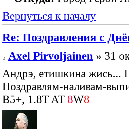
Вернуться к началу
Re: Поздравления с Днё
Axel Pirvoljainen
» 31 ок
Андрэ, етишкина жись... 
Поздравлям-наливам-выпи
B5+, 1.8T AT
8
W
8