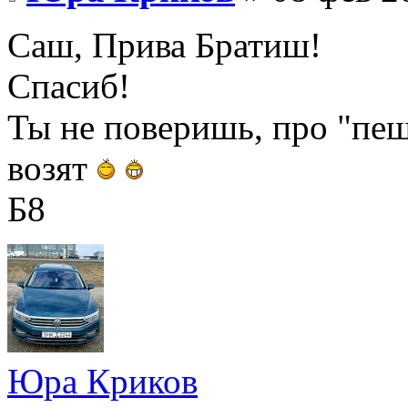
Саш, Прива Братиш!
Спасиб!
Ты не поверишь, про "пе
возят
Б8
Юра Криков