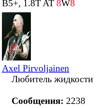
B5+, 1.8T AT
8
W
8
Axel Pirvoljainen
Любитель жидкости
Сообщения:
2238