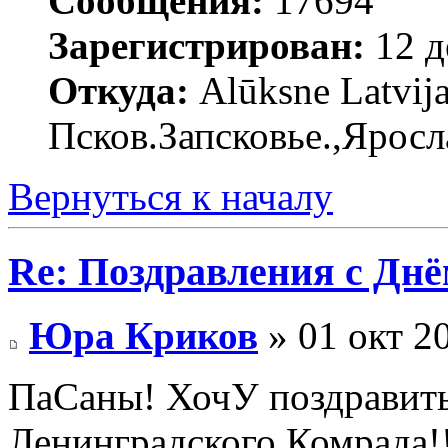
Сообщения:
17694
Зарегистрирован:
12 д
Откуда:
Alūksne Latvija
Псков.Запсковье.,Яросл
Вернуться к началу
Re: Поздравления с Днё
Юра Криков
» 01 окт 2
ПаСаны! ХочУ поздравить
Ленинградского Комрада!