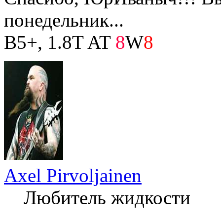
понедельник...
B5+, 1.8T AT
8
W
8
Axel Pirvoljainen
Любитель жидкости