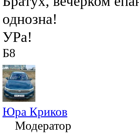
Братух, вечерком епа
однозна!
УРа!
Б8
Юра Криков
Модератор