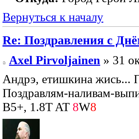
Вернуться к началу
Re: Поздравления с Днё
Axel Pirvoljainen
» 31 ок
Андрэ, етишкина жись... 
Поздравлям-наливам-выпи
B5+, 1.8T AT
8
W
8