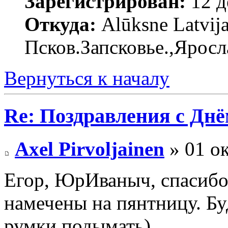
Зарегистрирован:
12 д
Откуда:
Alūksne Latvija
Псков.Запсковье.,Яросл
Вернуться к началу
Re: Поздравления с Днё
Axel Pirvoljainen
» 01 ок
Егор, ЮрИваныч, спасибо
намечены на пянтницу. Буд
румки подымать).