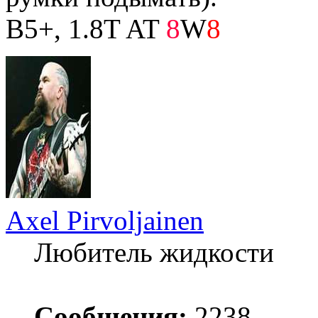
B5+, 1.8T AT
8
W
8
Axel Pirvoljainen
Любитель жидкости
Сообщения:
2238