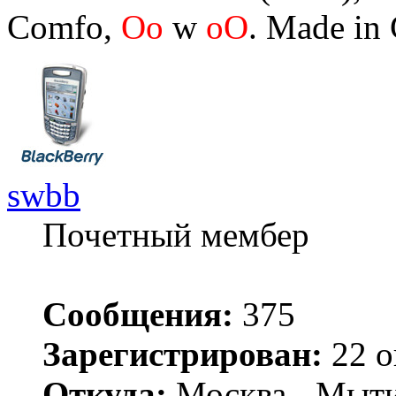
Comfo,
Oo
w
oO
. Made in
swbb
Почетный мембер
Сообщения:
375
Зарегистрирован:
22 о
Откуда:
Москва - Мыт