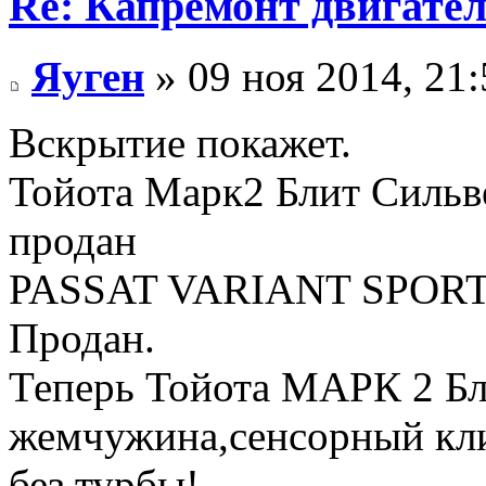
Re: Капремонт двигател
Яуген
» 09 ноя 2014, 21:
Вскрытие покажет.
Тойота Марк2 Блит Сильве
продан
PASSAT VARIANT SPORT 
Продан.
Теперь Тойота МАРК 2 Бли
жемчужина,сенсорный клим
без турбы!