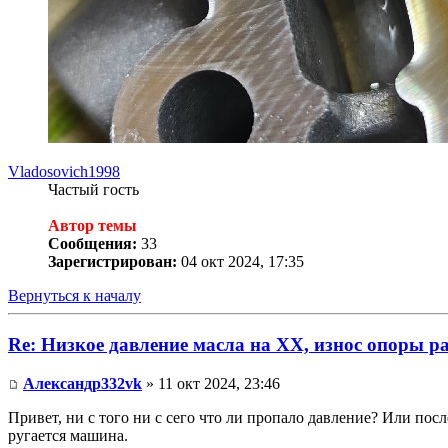
Vladosovich1998
Частый гость
Автор темы
Сообщения:
33
Зарегистрирован:
04 окт 2024, 17:35
Вернуться к началу
Re: Низкое давление масла на ХХ, износ опоры р
Александр332vk
» 11 окт 2024, 23:46
Привет, ни с того ни с сего что ли пропало давление? Или посл
ругается машина.