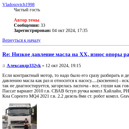
Vladosovich1998
Частый гость
Автор темы
Сообщения:
33
Зарегистрирован:
04 окт 2024, 17:35
Вернуться к началу
Re: Низкое давление масла на ХХ, износ опоры р
Александр332vk
» 12 окт 2024, 19:15
Если контрактный мотор, то надо было его сразу разбирать и де
давлению масла как раз и относится к насосу.....(косвенно) - и
так не диагностируется, загорелась ласпоча - все, глуши как гов
Пассат вариант 2010 г.в. СВАВ 6ступ ручка компл Хайлайн, Р
Киа Соренто MQ4 2021 г.в. 2.2 дизель 8ми ст. робот компл. Gr