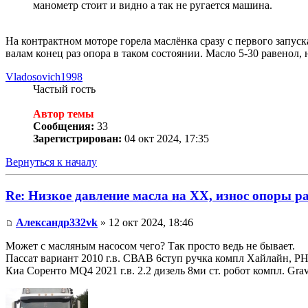
манометр стоит и видно а так не ругается машина.
На контрактном моторе горела маслёнка сразу с первого запуск
валам конец раз опора в таком состоянии. Масло 5-30 равенол,
Vladosovich1998
Частый гость
Автор темы
Сообщения:
33
Зарегистрирован:
04 окт 2024, 17:35
Вернуться к началу
Re: Низкое давление масла на ХХ, износ опоры р
Александр332vk
» 12 окт 2024, 18:46
Может с масляным насосом чего? Так просто ведь не бывает.
Пассат вариант 2010 г.в. СВАВ 6ступ ручка компл Хайлайн, Р
Киа Соренто MQ4 2021 г.в. 2.2 дизель 8ми ст. робот компл. Gr