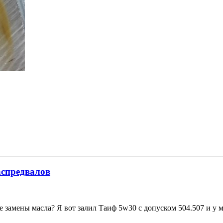
аспредвалов
е замены масла? Я вот залил Таиф 5w30 с допуском 504.507 и у м