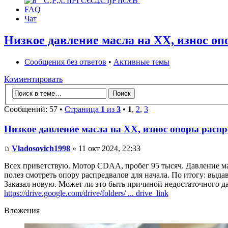
FAQ
Чат
Низкое давление масла на ХХ, износ о
Сообщения без ответов
•
Активные темы
Комментировать
Сообщений: 57 •
Страница
1
из
3
•
1
,
2
,
3
Низкое давление масла на ХХ, износ опоры расп
Vladosovich1998
» 11 окт 2024, 22:33
Всех приветствую. Мотор CDAA, пробег 95 тысяч. Давление масл
полез смотреть опору распредвалов для начала. По итогу: выда
Заказал новую. Может ли это быть причиной недостаточного дав
https://drive.google.com/drive/folders/ ... drive_link
Вложения