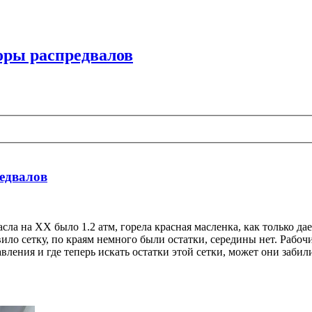
поры распредвалов
редвалов
а на ХХ было 1.2 атм, горела красная масленка, как только дае
вило сетку, по краям немного были остатки, середины нет. Рабо
ления и где теперь искать остатки этой сетки, может они забил