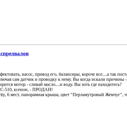
аспредвалов
фектовать, насос, привод его, балансиры, короче все....а так пос
сключая сам датчик и проводку к нему. Вы когда искали причины -
орится мотор - сливай масло....и воду. Вы хоть где находитесь?
НС-510, ксенон, - ПРОДАН!
avity, 6 мест, панорамная крыша, цвет "Перламутровый Жемчуг",