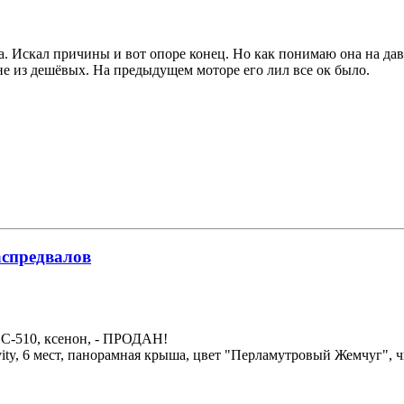
а. Искал причины и вот опоре конец. Но как понимаю она на давл
 не из дешёвых. На предыдущем моторе его лил все ок было.
аспредвалов
НС-510, ксенон, - ПРОДАН!
avity, 6 мест, панорамная крыша, цвет "Перламутровый Жемчуг",