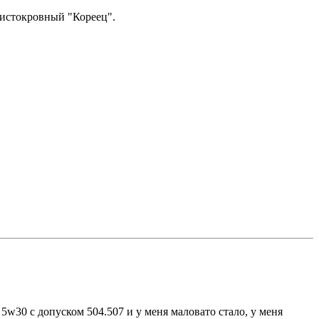
 чистокровный "Кореец".
 5w30 с допуском 504.507 и у меня маловато стало, у меня