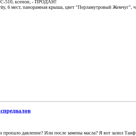
НС-510, ксенон, - ПРОДАН!
avity, 6 мест, панорамная крыша, цвет "Перламутровый Жемчуг",
аспредвалов
 ли пропало давление? Или после замены масла? Я вот залил Таиф