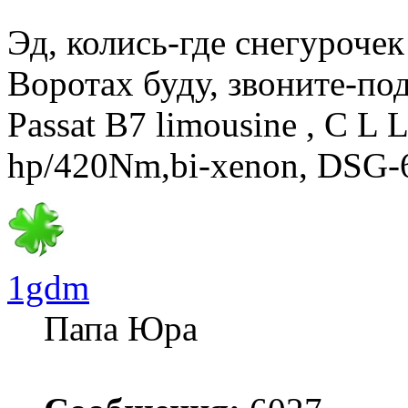
Эд, колись-где снегурочек
Воротах буду, звоните-под
Passat B7 limousine , C L 
hp/420Nm,bi-xenon, DSG-
1gdm
Папа Юра