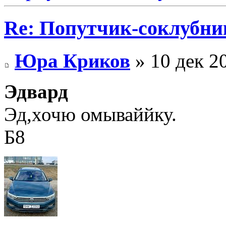
Re: Попутчик-соклубник
Юра Криков
» 10 дек 2
Эдвард
Эд,хочю омываййку.
Б8