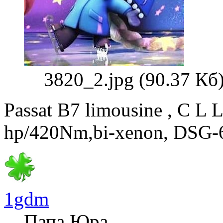
3820_2.jpg (90.37 Кб
Passat B7 limousine , C L 
hp/420Nm,bi-xenon, DSG-
1gdm
Папа Юра