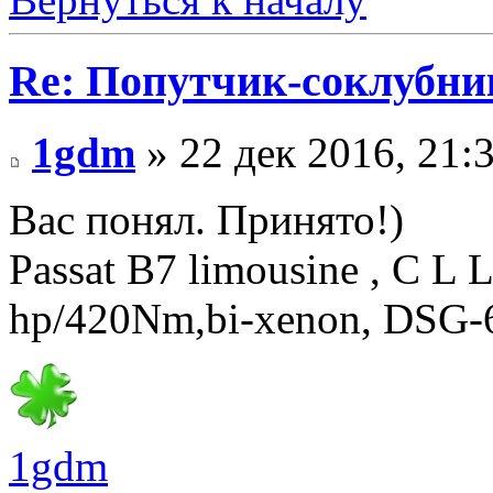
Re: Попутчик-соклубник
1gdm
» 22 дек 2016, 21:
Вас понял. Принято!)
Passat B7 limousine , C L 
hp/420Nm,bi-xenon, DSG-
1gdm