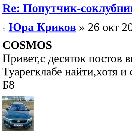
Re: Попутчик-соклубник
Юра Криков
» 26 окт 2
COSMOS
Привет,с десяток постов в
Туарегклабе найти,хотя и 
Б8