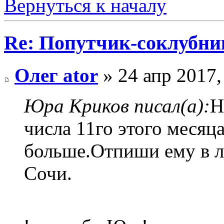
Вернуться к началу
Re: Попутчик-соклубник
Олег ator
» 24 апр 2017,
Юра Криков писал(а):
Н
числа 11го этого месяца
больше.Отпиши ему в л
Сочи.