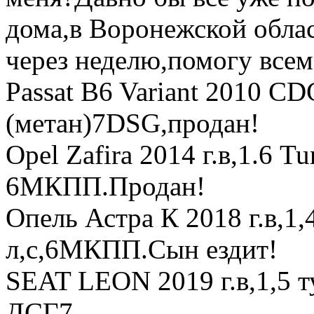
дома,в Воронежской обла
через неделю,помогу всем
Passat B6 Variant 2010 CD
(метан)7DSG,продан!
Opel Zafira 2014 г.в,1.6 T
6МКПП.Продан!
Опель Астра К 2018 г.в,1
л,с,6МКПП.Сын ездит!
SEAT LEON 2019 г.в,1,5 т
ДСГ7.