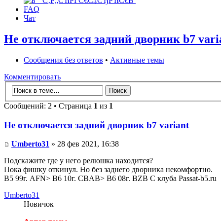
FAQ
Чат
Не отключается задний дворник b7 vari
Сообщения без ответов
•
Активные темы
Комментировать
Сообщений: 2 • Страница
1
из
1
Не отключается задний дворник b7 variant
Umberto31
» 28 фев 2021, 16:38
Подскажите где у него релюшка находится?
Пока фишку откинул. Но без заднего дворника некомфортно.
B5 99г. AFN> B6 10г. CBAB> B6 08г. BZB С клуба Passat-b5.ru
Umberto31
Новичок