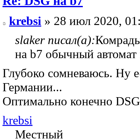
Re: DSG на b7
krebsi
» 28 июл 2020, 01
slaker писал(а):
Комрады
на b7 обычный автомат
Глубоко сомневаюсь. Ну е
Германии...
Оптимально конечно DSG-
krebsi
Местный