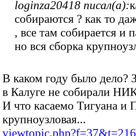
loginza20418 писал(а):
к
собираются ? как то да
, все там собирается и 
но вся сборка крупноузл
В каком году было дело? 
в Калуге не собирали Н
И что касаемо Тигуана и П
крупноузловая...
viewtopic.php?f=37&t=21