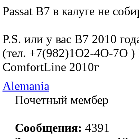
Passat B7 в калуге не соби
P.S. или у вас B7 2010 го
(тел. +7(982)1O2-4O-7O )
ComfortLine 2010г
Alemania
Почетный мембер
Сообщения:
4391