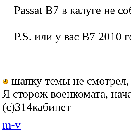
Passat B7 в калуге не со
P.S. или у вас B7 2010 
шапку темы не смотрел,
Я сторож военкомата, начал
(с)314кабинет
m-v