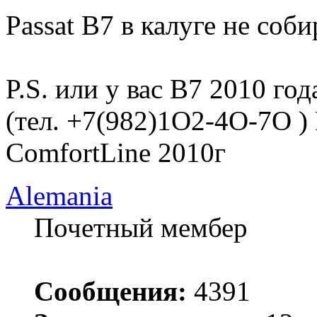
Passat B7 в калуге не соби
P.S. или у вас B7 2010 го
(тел. +7(982)1O2-4O-7O )
ComfortLine 2010г
Alemania
Почетный мембер
Сообщения:
4391