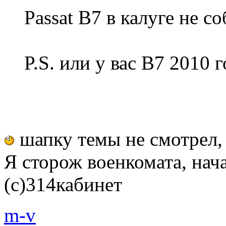
Passat B7 в калуге не со
P.S. или у вас B7 2010 
шапку темы не смотрел,
Я сторож военкомата, начал
(с)314кабинет
m-v