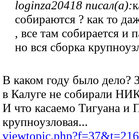
loginza20418 писал(а):
к
собираются ? как то да
, все там собирается и 
но вся сборка крупноузл
В каком году было дело? 
в Калуге не собирали Н
И что касаемо Тигуана и П
крупноузловая...
viewtopic.php?f=37&t=21