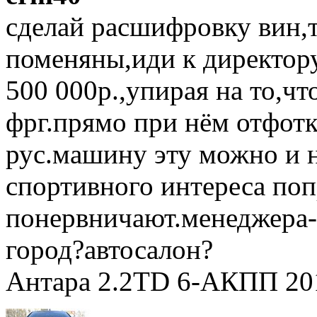
сделай расшифровку вин,т
поменяны,иди к директор
500 000р.,упирая на то,ч
фрг.прямо при нём отфотк
рус.машину эту можно и н
спортивного интереса поп
понервничают.менеджера-
город?автосалон?
Антара 2.2TD 6-АКПП 201