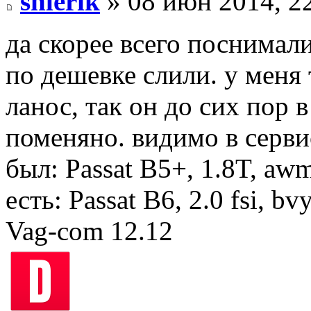
shlerik
» 08 июн 2014, 2
да скорее всего поснимал
по дешевке слили. у меня
ланос, так он до сих пор в
поменяно. видимо в серви
был: Passat B5+, 1.8T, aw
есть: Passat B6, 2.0 fsi, bv
Vag-com 12.12