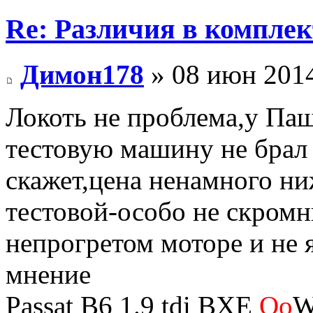
Re: Различия в компле
Димон178
» 08 июн 2014
Локоть не проблема,у Паш
тестовую машину не брал 
скажет,цена ненамного ни
тестовой-особо не скромн
непрогретом моторе и не 
мнение
Passat B6 1.9 tdi BXE
Oo