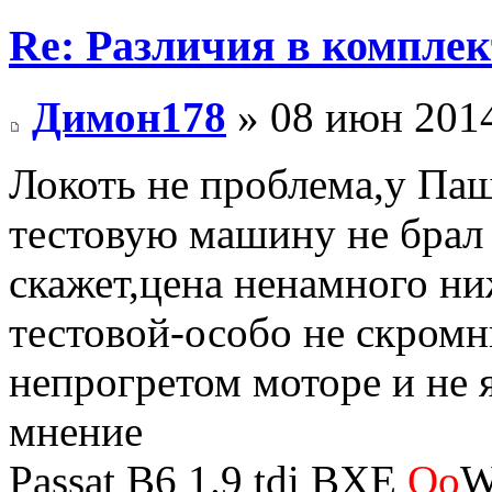
Re: Различия в компле
Димон178
» 08 июн 2014
Локоть не проблема,у Паш
тестовую машину не брал 
скажет,цена ненамного ни
тестовой-особо не скромн
непрогретом моторе и не 
мнение
Passat B6 1.9 tdi BXE
Oo