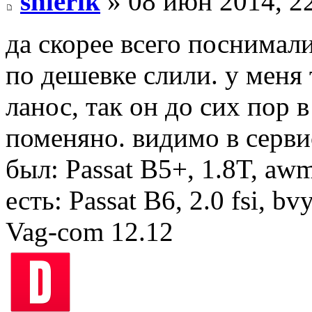
shlerik
» 08 июн 2014, 2
да скорее всего поснимал
по дешевке слили. у меня
ланос, так он до сих пор в
поменяно. видимо в серви
был: Passat B5+, 1.8T, aw
есть: Passat B6, 2.0 fsi, bv
Vag-com 12.12