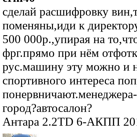
сделай расшифровку вин,т
поменяны,иди к директор
500 000р.,упирая на то,ч
фрг.прямо при нём отфотк
рус.машину эту можно и н
спортивного интереса поп
понервничают.менеджера-
город?автосалон?
Антара 2.2TD 6-АКПП 201