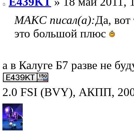
E439KT
» 18 май 2011, 
MAKC писал(а):
Да, вот
это большой плюс
а в Калуге Б7 разве не бу
2.0 FSI (BVY), АКПП, 2007