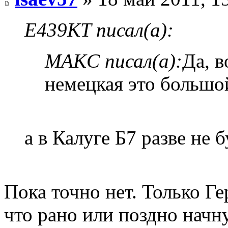
E439KT писал(а):
MAKC писал(а):
Да, в
немецкая это больш
а в Калуге Б7 разве не 
Пока точно нет. Только Ге
что рано или поздно начну