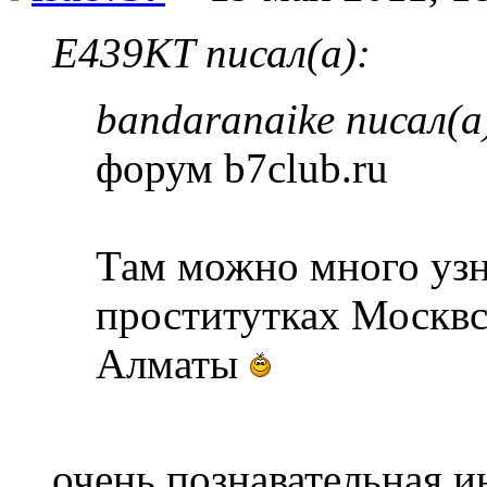
E439KT писал(а):
bandaranaike писал(а
форум b7club.ru
Там можно много узна
проститутках Москвс
Алматы
очень познавательная 