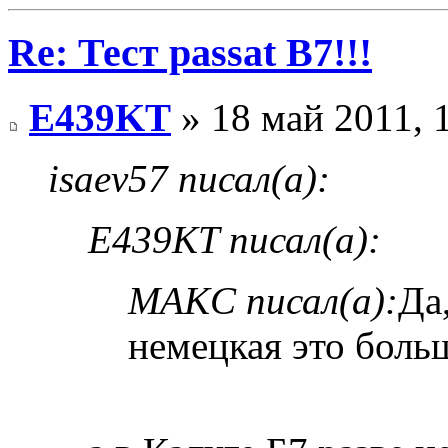
Re: Тест passat B7!!!
E439KT
» 18 май 2011, 
isaev57 писал(а):
E439KT писал(а):
MAKC писал(а):
Да
немецкая это бол