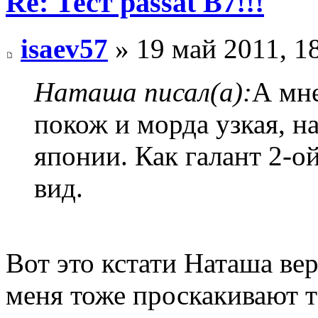
Re: Тест passat B7!!!
isaev57
» 19 май 2011, 1
Наташа писал(а):
А мне
покож и морда узкая, н
японии. Как галант 2-о
вид.
Вот это кстати Наташа вер
меня тоже проскакивают т