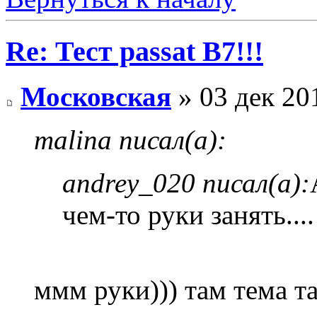
Re: Тест passat B7!!!
Московская
» 03 дек 20
malina писал(а):
andrey_020 писал(а):
чем-то руки занять....
ммм руки))) там тема т