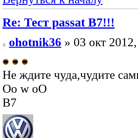
Re: Тест passat B7!!!
ohotnik36
» 03 окт 2012,
Не ждите чуда,чудите сами
Оо w оО
В7