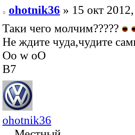
ohotnik36
» 15 окт 2012,
Таки чего молчим?????
Не ждите чуда,чудите сами
Оо w оО
В7
ohotnik36
Местный