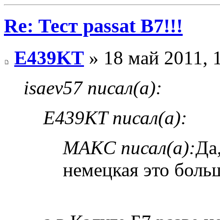
Re: Тест passat B7!!!
E439KT
» 18 май 2011, 
isaev57 писал(а):
E439KT писал(а):
MAKC писал(а):
Да
немецкая это бол