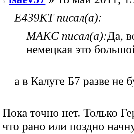
E439KT писал(а):
MAKC писал(а):
Да, в
немецкая это больш
а в Калуге Б7 разве не 
Пока точно нет. Только Ге
что рано или поздно начну