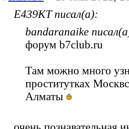
E439KT писал(а):
bandaranaike писал(а
форум b7club.ru
Там можно много узна
проститутках Москвс
Алматы
очень познавательная 