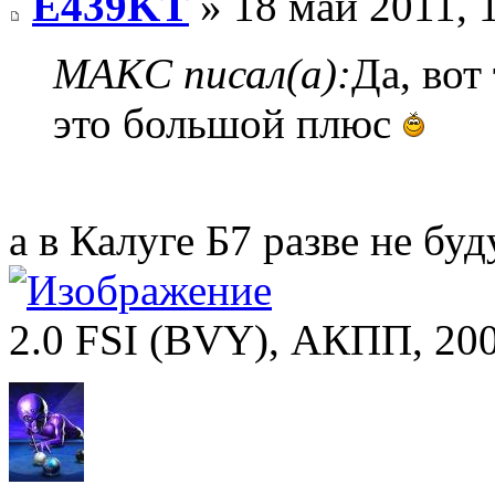
E439KT
» 18 май 2011, 
MAKC писал(а):
Да, вот
это большой плюс
а в Калуге Б7 разве не бу
2.0 FSI (BVY), АКПП, 2007