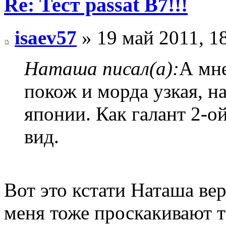
Re: Тест passat B7!!!
isaev57
» 19 май 2011, 1
Наташа писал(а):
А мне
покож и морда узкая, н
японии. Как галант 2-о
вид.
Вот это кстати Наташа вер
меня тоже проскакивают т